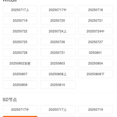
20250717上
20250717中
20250718
20250719
20250720
20250721
20250722
20250724上
20250724中
20250725
20250726
20250727
20250728
20250731
0250801
20250802加更
20250803
20250804
20250807
20250808上
20250808下
20250809
20250810
SD节点
20250717中
20250717上
20250719