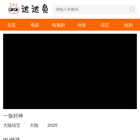
首页
电影
电视剧
动漫
综艺
短剧
一饭封神
大陆综艺
大陆
2025
WJ线路