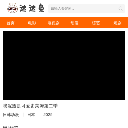
首页
电影
电视剧
动漫
综艺
短剧
噗妮露是可爱史莱姆第二季
日韩动漫
日本
2025
WJ线路